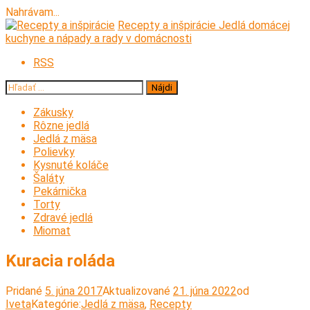
Nahrávam...
Prejsť
Recepty a inšpirácie
Jedlá domácej
na
kuchyne a nápady a rady v domácnosti
obsah
RSS
Hľadať:
Zákusky
Rôzne jedlá
Jedlá z mäsa
Polievky
Kysnuté koláče
Šaláty
Pekárnička
Torty
Zdravé jedlá
Miomat
Kuracia roláda
Pridané
5. júna 2017
Aktualizované
21. júna 2022
od
Iveta
Kategórie:
Jedlá z mäsa
,
Recepty