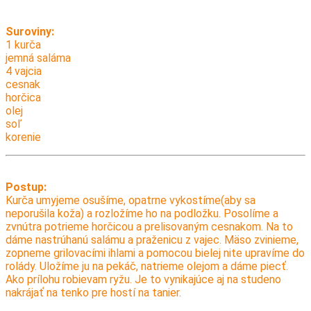
Suroviny:
1 kurča
jemná saláma
4 vajcia
cesnak
horčica
olej
soľ
korenie
Postup:
Kurča umyjeme osušíme, opatrne vykostíme(aby sa
neporušila koža) a rozložíme ho na podložku. Posolíme a
zvnútra potrieme horčicou a prelisovaným cesnakom. Na to
dáme nastrúhanú salámu a praženicu z vajec. Mäso zvinieme,
zopneme grilovacími ihlami a pomocou bielej nite upravíme do
rolády. Uložíme ju na pekáč, natrieme olejom a dáme piecť.
Ako prílohu robievam ryžu. Je to vynikajúce aj na studeno
nakrájať na tenko pre hostí na tanier.