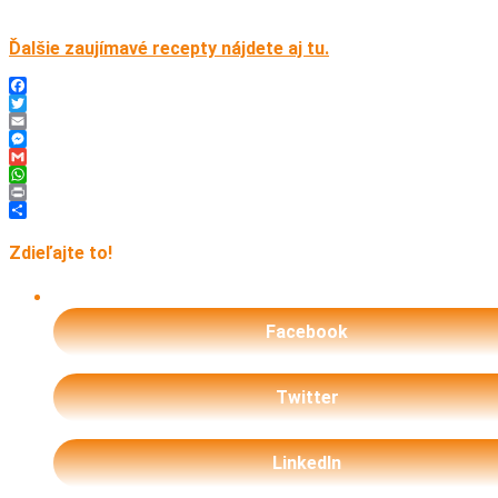
Ďalšie zaujímavé recepty nájdete aj tu.
Facebook
Twitter
Email
Messenger
Gmail
WhatsApp
Print
Share
Zdieľajte to!
Facebook
Twitter
LinkedIn