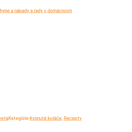
hyne a nápady a rady v domácnosti
veta
Kategórie:
Kysnuté koláče
,
Recepty