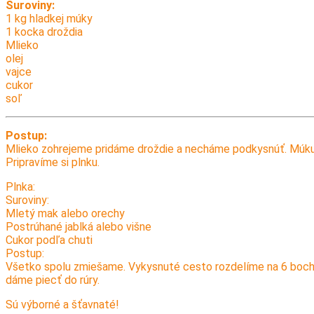
Suroviny:
1 kg hladkej múky
1 kocka droždia
Mlieko
olej
vajce
cukor
soľ
Postup:
Mlieko zohrejeme pridáme droždie a necháme podkysnúť. Múku, 
Pripravíme si plnku.
Plnka:
Suroviny:
Mletý mak alebo orechy
Postrúhané jablká alebo višne
Cukor podľa chuti
Postup:
Všetko spolu zmiešame. Vykysnuté cesto rozdelíme na 6 bochn
dáme piecť do rúry.
Sú výborné a šťavnaté!