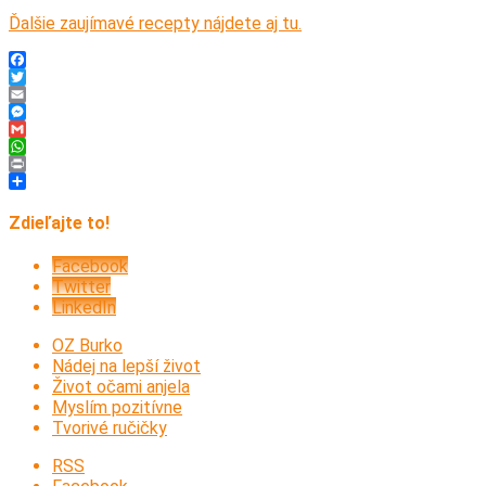
Ďalšie zaujímavé recepty nájdete aj tu.
Facebook
Twitter
Email
Messenger
Gmail
WhatsApp
Print
Share
Zdieľajte to!
Facebook
Twitter
LinkedIn
OZ Burko
Nádej na lepší život
Život očami anjela
Myslím pozitívne
Tvorivé ručičky
RSS