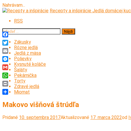
Nahrávam...
Prejsť
Recepty a inšpirácie
Jedlá domácej kuc
na
RSS
obsah
Hľadať:
Facebook
Zákusky
Rôzne jedlá
Twitter
Jedlá z mäsa
Email
Polievky
Kysnuté koláče
Messenger
Šaláty
Gmail
Pekárnička
Torty
WhatsApp
Zdravé jedlá
Print
Miomat
Share
Makovo višňová štrúdľa
Pridané
10. septembra 2017
Aktualizované
17. marca 2022
od
I