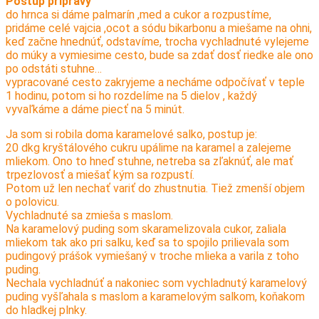
Postup prípravy
do hrnca si dáme palmarín ,med a cukor a rozpustíme,
pridáme celé vajcia ,ocot a sódu bikarbonu a miešame na ohni,
keď začne hnednúť, odstavíme, trocha vychladnuté vylejeme
do múky a vymiesime cesto, bude sa zdať dosť riedke ale ono
po odstáti stuhne…
vypracované cesto zakryjeme a necháme odpočívať v teple
1 hodinu, potom si ho rozdelíme na 5 dielov , každý
vyvaľkáme a dáme piecť na 5 minút.
Ja som si robila doma karamelové salko, postup je:
20 dkg kryštálového cukru upálime na karamel a zalejeme
mliekom. Ono to hneď stuhne, netreba sa zľaknúť, ale mať
trpezlovosť a miešať kým sa rozpustí.
Potom už len nechať variť do zhustnutia. Tiež zmenší objem
o polovicu.
Vychladnuté sa zmieša s maslom.
Na karamelový puding som skaramelizovala cukor, zaliala
mliekom tak ako pri salku, keď sa to spojilo prilievala som
pudingový prášok vymiešaný v troche mlieka a varila z toho
puding.
Nechala vychladnúť a nakoniec som vychladnutý karamelový
puding vyšľahala s maslom a karamelovým salkom, koňakom
do hladkej plnky.