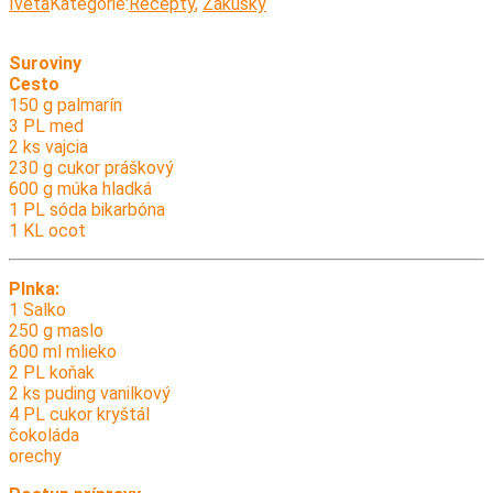
Iveta
Kategórie:
Recepty
,
Zákusky
Suroviny
Cesto
150 g palmarín
3 PL med
2 ks vajcia
230 g cukor práškový
600 g múka hladká
1 PL sóda bikarbóna
1 KL ocot
Plnka:
1 Salko
250 g maslo
600 ml mlieko
2 PL koňak
2 ks puding vanilkový
4 PL cukor kryštál
čokoláda
orechy