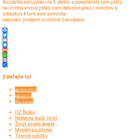
Rozdelila som plnku na 5 dielov a ponatierala som pláty.
na vrchnú vrstvu plnky som dala posýpku z orechov a
odrezkov ktoré som pomrvila..
nakoniec polejem ozdobne čokoládou
Facebook
Twitter
Email
Messenger
Gmail
WhatsApp
Print
Share
Zdieľajte to!
Facebook
Twitter
LinkedIn
OZ Burko
Nádej na lepší život
Život očami anjela
Myslím pozitívne
Tvorivé ručičky