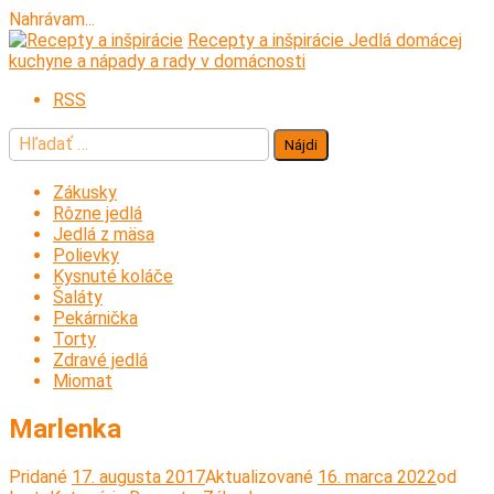
Nahrávam...
Prejsť
Recepty a inšpirácie
Jedlá domácej
na
kuchyne a nápady a rady v domácnosti
obsah
RSS
Hľadať:
Zákusky
Rôzne jedlá
Jedlá z mäsa
Polievky
Kysnuté koláče
Šaláty
Pekárnička
Torty
Zdravé jedlá
Miomat
Marlenka
Pridané
17. augusta 2017
Aktualizované
16. marca 2022
od