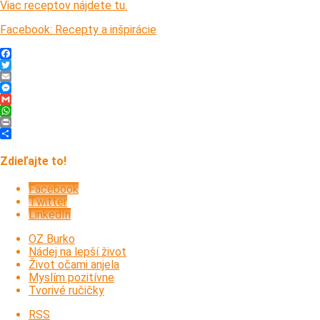
Viac receptov nájdete tu.
Facebook: Recepty a inšpirácie
Facebook
Twitter
Email
Messenger
Gmail
WhatsApp
Print
Share
Zdieľajte to!
Facebook
Twitter
LinkedIn
OZ Burko
Nádej na lepší život
Život očami anjela
Myslím pozitívne
Tvorivé ručičky
RSS