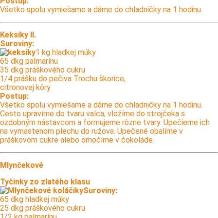
Postup:
Všetko spolu vymiešame a dáme do chladničky na 1 hodinu.
Keksíky II.
Suroviny:
1 kg hladkej múky
65 dkg palmarínu
35 dkg práškového cukru
1/4 prášku do pečiva Trochu škorice,
citronovej kôry
Postup:
Všetko spolu vymiešame a dáme do chladničky na 1 hodinu.
Cesto upravíme do tvaru valca, vložíme do strojčeka s
ozdobným nástavcom a formujeme rôzne tvary. Upečieme ich
na vymastenom plechu do ružova. Upečené obalíme v
práškovom cukre alebo omočíme v čokoláde.
Mlynčekové
Tyčinky zo zlatého klasu
Suroviny:
65 dkg hladkej múky
25 dkg práškového cukru
1/2 kg palmarínu