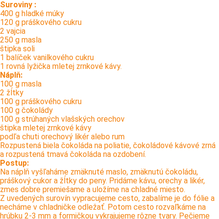
Suroviny :
400 g hladké múky
120 g práškového cukru
2 vajcia
250 g masla
štipka soli
1 balíček vanilkového cukru
1 rovná lyžička mletej zrnkové kávy.
Náplň:
100 g masla
2 žĺtky
100 g práškového cukru
100 g čokolády
100 g strúhaných vlašských orechov
štipka mletej zrnkové kávy
podľa chuti orechový likér alebo rum
Rozpustená biela čokoláda na poliatie, čokoládové kávové zrná
a rozpustená tmavá čokoláda na ozdobení.
Postup:
Na náplň vyšľaháme zmäknuté maslo, zmäknutú čokoládu,
práškový cukor a žĺtky do peny. Pridáme kávu, orechy a likér,
zmes dobre premiešame a uložíme na chladné miesto.
Z uvedených surovín vypracujeme cesto, zabalíme je do fólie a
necháme v chladničke odležať. Potom cesto rozvaľkáme na
hrúbku 2-3 mm a formičkou vykrajujeme rôzne tvary. Pečieme