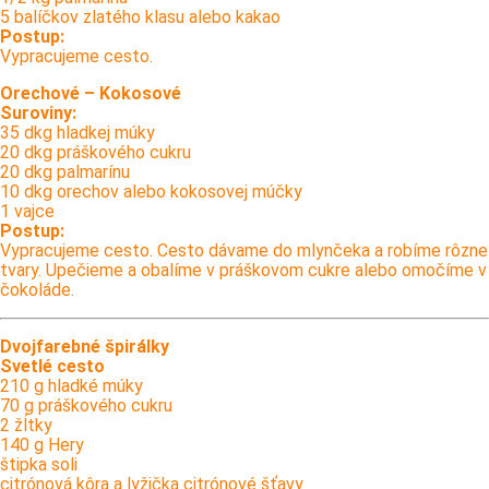
5 balíčkov zlatého klasu alebo kakao
Postup:
Vypracujeme cesto.
Orechové – Kokosové
Suroviny:
35 dkg hladkej múky
20 dkg práškového cukru
20 dkg palmarínu
10 dkg orechov alebo kokosovej múčky
1 vajce
Postup:
Vypracujeme cesto. Cesto dávame do mlynčeka a robíme rôzne
tvary. Upečieme a obalíme v práškovom cukre alebo omočíme v
čokoláde.
Dvojfarebné špirálky
Svetlé cesto
210 g hladké múky
70 g práškového cukru
2 žĺtky
140 g Hery
štipka soli
citrónová kôra a lyžička citrónové šťavy