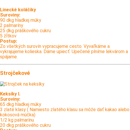
Linecké koláčiky
Suroviny:
90 dkg hladkej múky
2 palmaríny
25 dkg práškového cukru
5 žĺtkov
Postup:
Zo všetkých surovín vypracujeme cesto. Vyvaľkáme a
vykrajujeme kolieska. Dáme upiecť. Upečené plníme lekvárom a
spájame.
Strojčekové
Keksíky I.
Suroviny:
65 dkg hladkej múky
3 zlaté klasy ( Namiesto zlatého klasu sa môže dať kakao alebo
kokosová múčka)
1/2 kg palmarínu
20 dkg práškového cukru