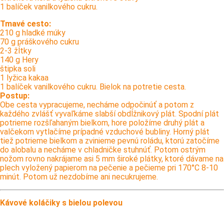
1 balíček vanilkového cukru.
Tmavé cesto:
210 g hladké múky
70 g práškového cukru
2-3 žĺtky
140 g Hery
štipka soli
1 lyžica kakaa
1 balíček vanilkového cukru. Bielok na potretie cesta.
Postup:
Obe cesta vypracujeme, necháme odpočinúť a potom z
každého zvlášť vyvaľkáme slabší obdĺžnikový plát. Spodní plát
potrieme rozšľahaným bielkom, hore položíme druhý plát a
valčekom vytlačíme prípadné vzduchové bubliny. Horný plát
tiež potrieme bielkom a zvinieme pevnú roládu, ktorú zatočíme
do alobalu a necháme v chladničke stuhnúť. Potom ostrým
nožom rovno nakrájame asi 5 mm široké plátky, ktoré dávame na
plech vyložený papierom na pečenie a pečieme pri 170°C 8-10
minút. Potom už nezdobíme ani necukrujeme.
Kávové koláčiky s bielou polevou