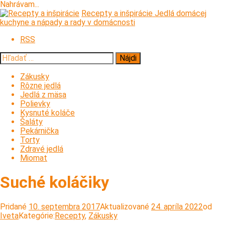
Nahrávam...
Prejsť
Recepty a inšpirácie
Jedlá domácej
na
kuchyne a nápady a rady v domácnosti
obsah
RSS
Hľadať:
Zákusky
Rôzne jedlá
Jedlá z mäsa
Polievky
Kysnuté koláče
Šaláty
Pekárnička
Torty
Zdravé jedlá
Miomat
Suché koláčiky
Pridané
10. septembra 2017
Aktualizované
24. apríla 2022
od
Iveta
Kategórie:
Recepty
,
Zákusky