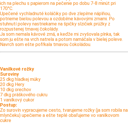
ich na plechu s papierom na pečenie po dobu 7-8 minút pri
170°C.
Upečené vychladnuté koláčiky po dve zlepíme náplňou,
potrieme bielou polevou a ozdobíme kávovými zrnami. Po
stuhnutí polevy nastriekame na špičky slzičiek prúžky z
rozpustenej tmavej čokolády.
Ja som nemala kávové zrná, a keďže mi zvyšovala plnka, tak
som ju ešte na vrch natrela a potom namáčala v bielej poleve.
Navrch som ešte pofŕkala tmavou čokoládou.
Vanilkové rožky
Suroviny
25 dkg hladkej múky
20 dkg Hery
10 dkg orechov
7 dkg práškového cukru
1 vanilkový cukor
Postup:
Zo surovín vypracujeme cesto, tvarujeme rožky (ja som robila na
mlynčeku) upečieme a ešte teplé obaľujeme vo vanilkovom
cukre