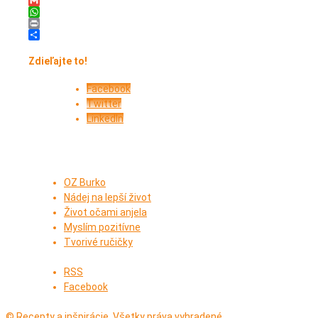
Messenger
Gmail
WhatsApp
Print
Share
Zdieľajte to!
Facebook
Twitter
LinkedIn
OZ Burko
Nádej na lepší život
Život očami anjela
Myslím pozitívne
Tvorivé ručičky
RSS
Facebook
© Recepty a inšpirácie. Všetky práva vyhradené.