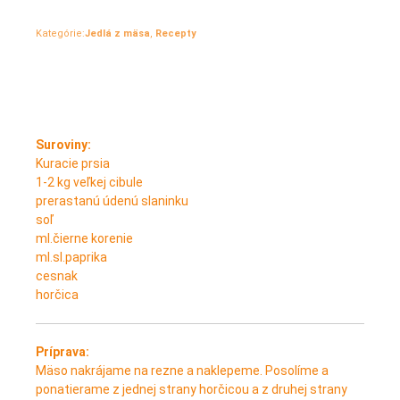
Pridané
Aktualizované
od
Iveta
8. septembra 2017
17. marca 2022
Kategórie:
Jedlá z mäsa
,
Recepty
Suroviny:
Kuracie prsia
1-2 kg veľkej cibule
prerastanú údenú slaninku
soľ
ml.čierne korenie
ml.sl.paprika
cesnak
horčica
Príprava:
Mäso nakrájame na rezne a naklepeme. Posolíme a
ponatierame z jednej strany horčicou a z druhej strany