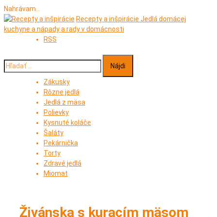
Nahrávam...
Prejsť
Recepty a inšpirácie
Jedlá domácej
na
kuchyne a nápady a rady v domácnosti
obsah
RSS
Hľadať:
Zákusky
Rôzne jedlá
Jedlá z mäsa
Polievky
Kysnuté koláče
Šaláty
Pekárnička
Torty
Zdravé jedlá
Miomat
Živánska s kuracím mäsom