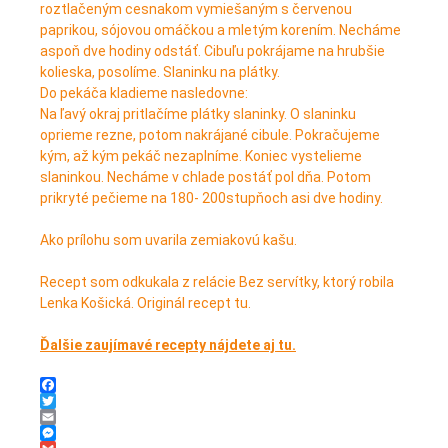
roztlačeným cesnakom vymiešaným s červenou
paprikou, sójovou omáčkou a mletým korením. Necháme
aspoň dve hodiny odstáť. Cibuľu pokrájame na hrubšie
kolieska, posolíme. Slaninku na plátky.
Do pekáča kladieme nasledovne:
Na ľavý okraj pritlačíme plátky slaninky. O slaninku
oprieme rezne, potom nakrájané cibule. Pokračujeme
kým, až kým pekáč nezaplníme. Koniec vystelieme
slaninkou. Necháme v chlade postáť pol dňa. Potom
prikryté pečieme na 180- 200stupňoch asi dve hodiny.
Ako prílohu som uvarila zemiakovú kašu.
Recept som odkukala z relácie Bez servítky, ktorý robila
Lenka Košická. Originál recept tu.
Ďalšie zaujímavé recepty nájdete aj tu.
Facebook
Twitter
Email